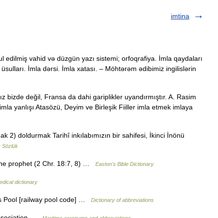
imtina
ul edilmiş vahid və düzgün yazı sistemi; orfoqrafiya. İmla qaydaları
ulları. İmla dərsi. İmla xatası. – Möhtərəm ədibimiz ingilislərin
ız bizde değil, Fransa da dahi gariplikler uyandırmıştır. A. Rasim
mla yanlışı Atasözü, Deyim ve Birleşik Fiiller imla etmek imlaya
k 2) doldurmak Tarihî inkılabımızın bir sahifesi, İkinci İnönü
 Sözlük
he prophet (2 Chr. 18:7, 8) …
Easton's Bible Dictionary
dical dictionary
es Pool [railway pool code] …
Dictionary of abbreviations
Association …