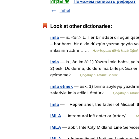
Игры ⚽
Поможем написать реферат
imhâl
Look at other dictionaries:
imla
— is. <ər.> 1. Hər bir ədəbi dil üçün qəb
– hər hansı bir dildə düzgün yazma qayda və üs
imlasının adını… …
Azərbaycan dilinin izahlı lüğəti
imla
— is., Ar. imlāˀ 1) Yazım İmla bahsi, yaln
2) esk. Doldurma, doldurulma Birleşik Sözler i
gelmemek …
Çağatay Osmanlı Sözlük
imla etmek
— esk. 1) birine söyleyip yazdırma
zaferiyle imla edildi. Atatürk …
Çağatay Osmanlı
Imla
— Replenisher, the father of Micaiah t
IMLA
— intramural left anterior [artery] …
Me
IMLA
— abbr. InterCity Midland Line Servic
IMLA
— • International Maritime Lecturers 