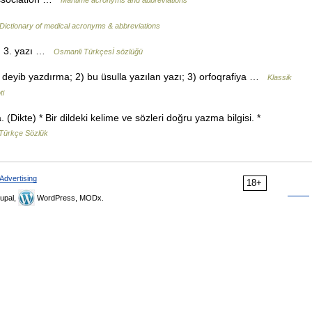
Maritime acronyms and abbreviations
Dictionary of medical acronyms & abbreviations
bilgisi. 3. yazı …
Osmanli Türkçesİ sözlüğü
deyib yazdırma; 2) bu üsulla yazılan yazı; 3) orfoqrafiya …
Klassik
ti
ikte) * Bir dildeki kelime ve sözleri doğru yazma bilgisi. *
 Türkçe Sözlük
Advertising
18+
upal,
WordPress, MODx.