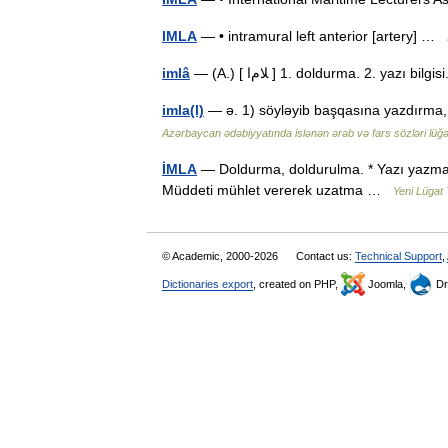
IMLA
— • intramural left anterior [artery] …
imlâ
— (A.) [ ﻼﻡا ] 1. doldurma. 2. yazı 
imla(l)
— ə. 1) söyləyib başqasına yazdırma, 
Azərbaycan ədəbiyyatında islənən ərəb və fars sözləri lüğə
İMLA
— Doldurma, doldurulma. * Yazı yazma. (D
Müddeti mühlet vererek uzatma …
Yeni Lügat
© Academic, 2000-2026
Contact us:
Technical Support
,
Dictionaries export
, created on PHP,
Joomla,
Dr