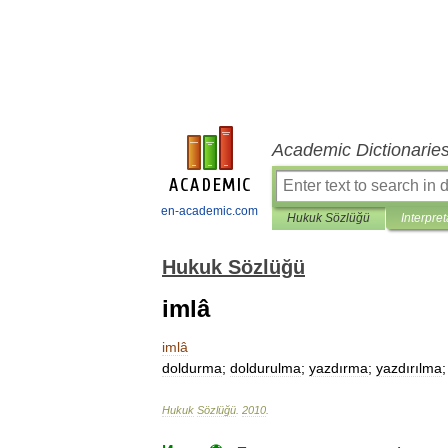
Academic Dictionarie
en-academic.com
Hukuk Sözlüğü
Interpret
Hukuk Sözlüğü
imlâ
imlâ
doldurma
;
doldurulma
;
yazdırma
;
yazdırılma
Hukuk
Sözlüğü
.
2010
.