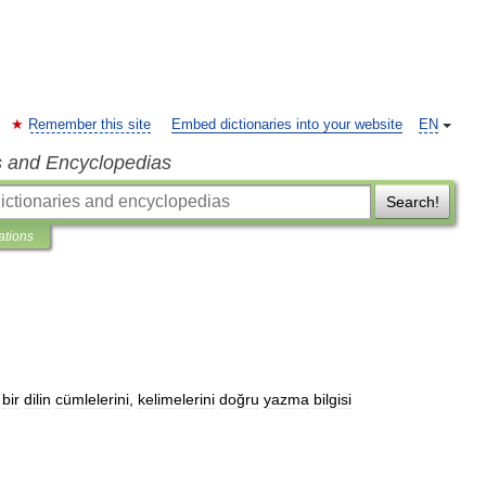
Remember this site
Embed dictionaries into your website
EN
s and Encyclopedias
Search!
ations
;
bir
dilin
cümlelerini
,
kelimelerini
doğru
yazma
bilgisi